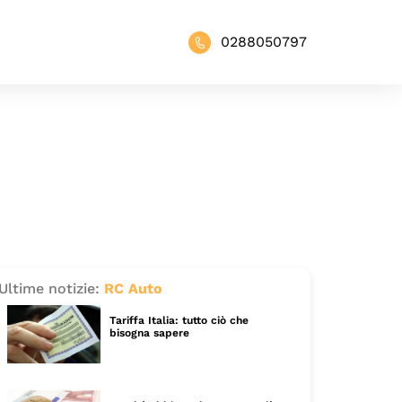
0288050797
Ultime notizie:
RC Auto
Tariffa Italia: tutto ciò che
bisogna sapere