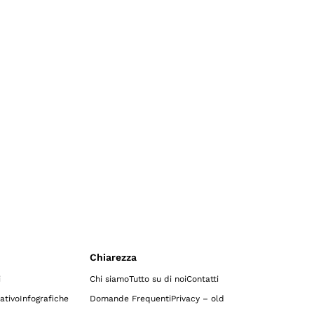
Chiarezza
i
Chi siamo
Tutto su di noi
Contatti
ativo
Infografiche
Domande Frequenti
Privacy – old