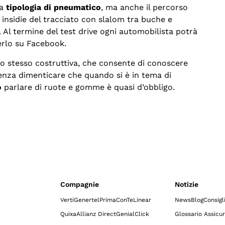
la
tipologia di pneumatico
, ma anche il percorso
e insidie del tracciato con slalom tra buche e
Al termine del test drive ogni automobilista potrà
derlo su Facebook.
o stesso costruttiva, che consente di conoscere
senza dimenticare che quando si è in tema di
o
parlare di ruote e gomme è quasi d’obbligo.
Compagnie
Notizie
Verti
Genertel
Prima
ConTe
Linear
News
Blog
Consigl
Quixa
Allianz Direct
GenialClick
Glossario Assicur