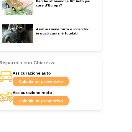
Perché abbiamo le RC Auto più
care d’Europa?
Assicurazione furto e incendio:
in quali casi si è tutelati
Risparmia con Chiarezza
Assicurazione auto
Calcola un preventivo
Assicurazione moto
Calcola un preventivo