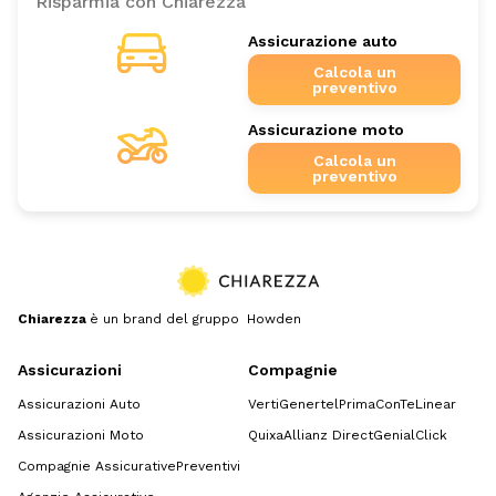
Risparmia con Chiarezza
Assicurazione auto
Calcola un
preventivo
Assicurazione moto
Calcola un
preventivo
Chiarezza
è un brand del gruppo Howden
Assicurazioni
Compagnie
Assicurazioni Auto
Verti
Genertel
Prima
ConTe
Linear
Assicurazioni Moto
Quixa
Allianz Direct
GenialClick
Compagnie Assicurative
Preventivi