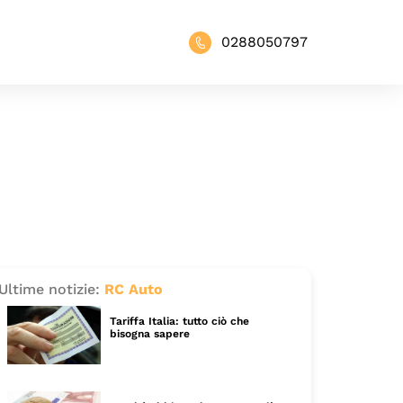
0288050797
Ultime notizie:
RC Auto
Tariffa Italia: tutto ciò che
bisogna sapere