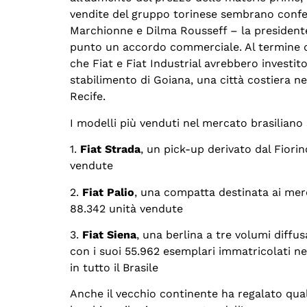
vendite del gruppo torinese sembrano confe
Marchionne e Dilma Rousseff – la presidente 
punto un accordo commerciale. Al termine d
che Fiat e Fiat Industrial avrebbero investito
stabilimento di Goiana, una città costiera 
Recife.
I modelli più venduti nel mercato brasiliano 
1.
Fiat Strada
, un pick-up derivato dal Fiori
vendute
2.
Fiat Palio
, una compatta destinata ai mer
88.342 unità vendute
3.
Fiat Siena
, una berlina a tre volumi diffu
con i suoi 55.962 esemplari immatricolati ne
in tutto il Brasile
Anche il vecchio continente ha regalato qua