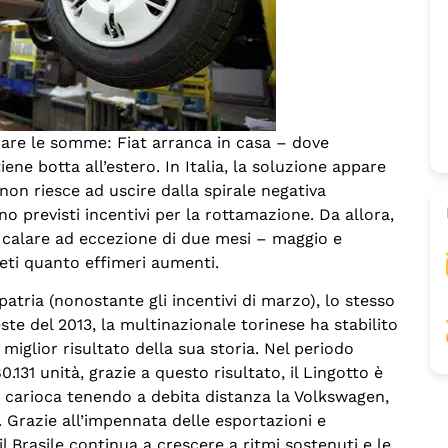
irare le somme: Fiat arranca in casa – dove
ne botta all’estero. In Italia, la soluzione appare
on riesce ad uscire dalla spirale negativa
no previsti incentivi per la rottamazione. Da allora,
 calare ad eccezione di due mesi – maggio e
eti quanto effimeri aumenti.
patria (nonostante gli incentivi di marzo), lo stesso
te del 2013, la multinazionale torinese ha stabilito
 miglior risultato della sua storia. Nel periodo
31 unità, grazie a questo risultato, il Lingotto è
e carioca tenendo a debita distanza la Volkswagen,
. Grazie all’impennata delle esportazioni e
l Brasile continua a crescere a ritmi sostenuti e le