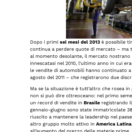
Dopo i primi
sei mesi del 2013
è possibile t
continua a perdere quote di mercato – ma tie
al momento desolante, il mercato nostrano n
innescatasi nel 2010, l’ultimo anno in cui era
le vendite di automobili hanno continuato a
agosto del 2011 – che registrarono due discr
Ma se la situazione è tutt’altro che rosea in 
non si può dire oltreoceano: nel primo semes
un record di vendite in
Brasile
registrando il
gennaio-giugno sono state immatricolate 380.1
riuscito a mantenere la leadership nel paes
altro gruppo molto attivo in
America Latina
all’aumento del prezzo delle materie prime, i