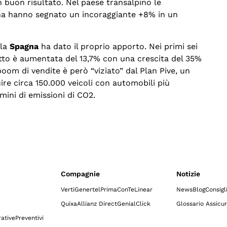
 buon risultato. Nel paese transalpino le
ana hanno segnato un incoraggiante +8% in un
 la
Spagna
ha dato il proprio apporto. Nei primi sei
otto è aumentata del 13,7% con una crescita del 35%
oom di vendite è però “viziato” dal Plan Pive, un
uire circa 150.000 veicoli con automobili più
rmini di emissioni di CO2.
Compagnie
Notizie
Verti
Genertel
Prima
ConTe
Linear
News
Blog
Consigl
Quixa
Allianz Direct
GenialClick
Glossario Assicur
ative
Preventivi