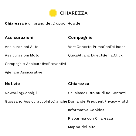
Chiarezza
è un brand del gruppo Howden
Assicurazioni
Compagnie
Assicurazioni Auto
Verti
Genertel
Prima
ConTe
Linear
Assicurazioni Moto
Quixa
Allianz Direct
GenialClick
Compagnie Assicurative
Preventivi
Agenzie Assicurative
Notizie
Chiarezza
News
Blog
Consigli
Chi siamo
Tutto su di noi
Contatti
Glossario Assicurativo
Infografiche
Domande Frequenti
Privacy – old
Informativa Cookies
Risparmia con Chiarezza
Mappa del sito