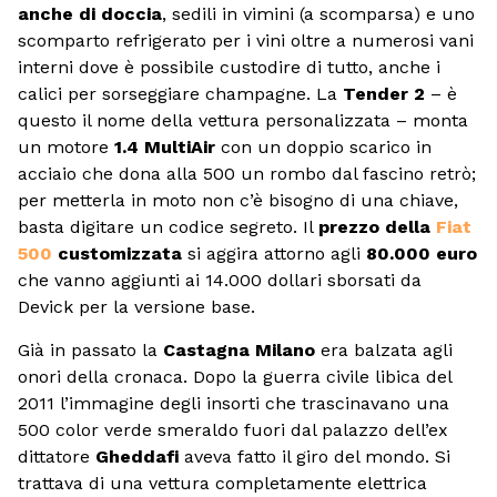
anche di doccia
, sedili in vimini (a scomparsa) e uno
scomparto refrigerato per i vini oltre a numerosi vani
interni dove è possibile custodire di tutto, anche i
calici per sorseggiare champagne. La
Tender 2
– è
questo il nome della vettura personalizzata – monta
un motore
1.4 MultiAir
con un doppio scarico in
acciaio che dona alla 500 un rombo dal fascino retrò;
per metterla in moto non c’è bisogno di una chiave,
basta digitare un codice segreto. Il
prezzo della
Fiat
500
customizzata
si aggira attorno agli
80.000 euro
che vanno aggiunti ai 14.000 dollari sborsati da
Devick per la versione base.
Già in passato la
Castagna Milano
era balzata agli
onori della cronaca. Dopo la guerra civile libica del
2011 l’immagine degli insorti che trascinavano una
500 color verde smeraldo fuori dal palazzo dell’ex
dittatore
Gheddafi
aveva fatto il giro del mondo. Si
trattava di una vettura completamente elettrica