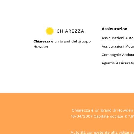
Assicurazioni
Assicurazioni Auto
Chiarezza
è un brand del gruppo
Assicurazioni Moto
Howden
Compagnie Assicur
Agenzie Assicurati
Chiarezza è un brand di Howden S.p
16/04/2007 Capitale sociale € 7.61
Autorità competente alla vigilanza 