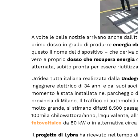
A volte le belle notizie arrivano anche dall’It
primo dosso in grado di produrre
energia el
questo il nome del dispositivo – che deriva da
vero e proprio
dosso che recupera energia
d
alternata, subito pronta per essere riutilizza
Un’idea tutta italiana realizzata dalla
Undeg
ingegnere elettrico di 34 anni e dai suoi so
momento è stata installata nel parcheggio 
provincia di Milano. Il traffico di automobi
molto grande, si stimano difatti 8.500 passa
100mila chilowattora/anno, l’equivalente, al
fotovoltaico
da 80 kW o in alternativa circa 
Il
progetto di Lybra
ha ricevuto nel tempo di