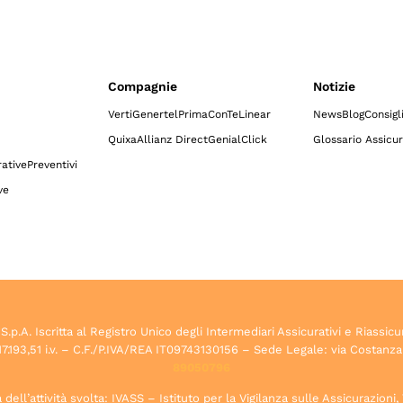
Compagnie
Notizie
Verti
Genertel
Prima
ConTe
Linear
News
Blog
Consigl
Quixa
Allianz Direct
GenialClick
Glossario Assicur
ative
Preventivi
ve
.A. Iscritta al Registro Unico degli Intermediari Assicurativi e Riassicu
7.193,51 i.v. – C.F./P.IVA/REA IT09743130156 – Sede Legale: via Costanza
89050796
dell’attività svolta: IVASS – Istituto per la Vigilanza sulle Assicurazioni