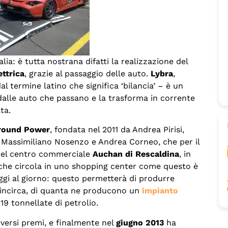
alia: è tutta nostrana difatti la realizzazione del
ettrica
, grazie al passaggio delle auto.
Lybra
,
l termine latino che significa ‘bilancia’ – è un
alle auto che passano e la trasforma in corrente
ta.
round Power
, fondata nel 2011 da Andrea Pirisi,
ci Massimiliano Nosenzo e Andrea Corneo, che per il
del centro commerciale
Auchan di Rescaldina
, in
li che circola in uno shopping center come questo è
ggi al giorno: questo permetterà di produrre
l’incirca, di quanta ne producono un
impianto
19 tonnellate di petrolio.
versi premi, e finalmente nel
giugno 2013
ha