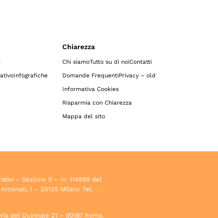
Chiarezza
i
Chi siamo
Tutto su di noi
Contatti
ativo
Infografiche
Domande Frequenti
Privacy – old
Informativa Cookies
Risparmia con Chiarezza
Mappa del sito
rativi – Sezione B – nr. 114899 del
 Arconati, 1 – 20135 Milano Tel.
02
, Via del Quirinale 21 – 00187 Roma.