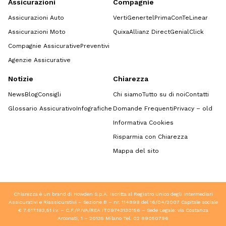
Assicurazioni
Compagnie
Assicurazioni Auto
Verti
Genertel
Prima
ConTe
Linear
Assicurazioni Moto
Quixa
Allianz Direct
GenialClick
Compagnie Assicurative
Preventivi
Agenzie Assicurative
Notizie
Chiarezza
News
Blog
Consigli
Chi siamo
Tutto su di noi
Contatti
Glossario Assicurativo
Infografiche
Domande Frequenti
Privacy – old
Informativa Cookies
Risparmia con Chiarezza
Mappa del sito
Chiarezza è un brand di Howden S.p.A. Iscritta al Registro Unico degli Intermediari
Assicurativi e Riassicurativi – Sezione B – nr. 114899 del 16/04/2007 Capitale sociale
€ 7.617.193,51 i.v. – C.F./P.IVA/REA IT09743130156 – Sede Legale: via Costanza
Arconati, 1 – 20135 Milano Tel.
02 89050796