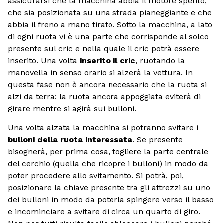
assicurarsi che la macchina abbia il motore spento,
che sia posizionata su una strada pianeggiante e che
abbia il freno a mano tirato. Sotto la macchina, a lato
di ogni ruota vi è una parte che corrisponde al solco
presente sul cric e nella quale il cric potrà essere
inserito. Una volta
inserito il cric
, ruotando la
manovella in senso orario si alzerà la vettura. In
questa fase non è ancora necessario che la ruota si
alzi da terra: la ruota ancora appoggiata eviterà di
girare mentre si agirà sui bulloni.
Una volta alzata la macchina si potranno svitare i
bulloni della ruota interessata
. Se presente
bisognerà, per prima cosa, togliere la parte centrale
del cerchio (quella che ricopre i bulloni) in modo da
poter procedere allo svitamento. Si potrà, poi,
posizionare la chiave presente tra gli attrezzi su uno
dei bulloni in modo da poterla spingere verso il basso
e incominciare a svitare di circa un quarto di giro.