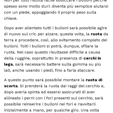
Non per tutti risulta facile sbloccare i bulloni perché
spesso sono molto duri: diventa più semplice aiutarsi
con un piede, appoggiando il proprio peso sulla
chiave.
Dopo aver allentato tutti i bulloni sarà possibile agire
di nuovo sul cric per alzare, questa volta, la
ruota
da
terra e procedere, così, allo svitamento completo dei
bulloni. Tolti i bulloni si potrà, dunque, sfilare la
ruota. Nel caso questo risultasse difficile a causa
della ruggine, soprattutto in presenza di
cerchi in
lega
, sarà necessario battere sulla gomma su più
lati, anche usando i piedi, fino a farla staccare.
A questo punto sarà possibile montare la
ruota di
scorta
. Si prenderà la ruota dai raggi del cerchio e,
dopo averla spinta ed essersi assicurati di aver
allineato i perni con i fori presenti sul cerchio, sarà
possibile reinserire i bulloni nei fori e riavvitarli
inizialmente a mano, per qualche giro. Una volta