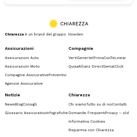
Chiarezza
è un brand del gruppo Howden
Assicurazioni
Compagnie
Assicurazioni Auto
Verti
Genertel
Prima
ConTe
Linear
Assicurazioni Moto
Quixa
Allianz Direct
GenialClick
Compagnie Assicurative
Preventivi
Agenzie Assicurative
Notizie
Chiarezza
News
Blog
Consigli
Chi siamo
Tutto su di noi
Contatti
Glossario Assicurativo
Infografiche
Domande Frequenti
Privacy – old
Informativa Cookies
Risparmia con Chiarezza