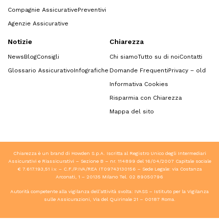
Compagnie Assicurative
Preventivi
Agenzie Assicurative
Notizie
Chiarezza
News
Blog
Consigli
Chi siamo
Tutto su di noi
Contatti
Glossario Assicurativo
Infografiche
Domande Frequenti
Privacy – old
Informativa Cookies
Risparmia con Chiarezza
Mappa del sito
Chiarezza è un brand di Howden S.p.A. Iscritta al Registro Unico degli Intermediari
Assicurativi e Riassicurativi – Sezione B – nr. 114899 del 16/04/2007 Capitale sociale
€ 7.617.193,51 i.v. – C.F./P.IVA/REA IT09743130156 – Sede Legale: via Costanza
Arconati, 1 – 20135 Milano Tel.
02 89050796
Autorità competente alla vigilanza dell’attività svolta: IVASS – Istituto per la Vigilanza
sulle Assicurazioni, Via del Quirinale 21 – 00187 Roma.