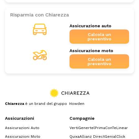
Risparmia con Chiarezza
Assicurazione auto
Calcola un
preventivo
Assicurazione moto
Calcola un
preventivo
Chiarezza
è un brand del gruppo Howden
Assicurazioni
Compagnie
Assicurazioni Auto
Verti
Genertel
Prima
ConTe
Linear
Assicurazioni Moto
Quixa
Allianz Direct
GenialClick