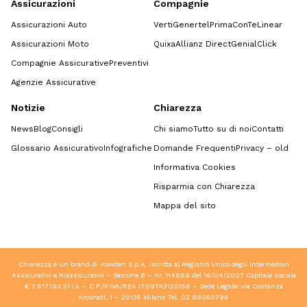
Assicurazioni
Compagnie
Assicurazioni Auto
Verti
Genertel
Prima
ConTe
Linear
Assicurazioni Moto
Quixa
Allianz Direct
GenialClick
Compagnie Assicurative
Preventivi
Agenzie Assicurative
Notizie
Chiarezza
News
Blog
Consigli
Chi siamo
Tutto su di noi
Contatti
Glossario Assicurativo
Infografiche
Domande Frequenti
Privacy – old
Informativa Cookies
Risparmia con Chiarezza
Mappa del sito
Chiarezza è un brand di Howden S.p.A. Iscritta al Registro Unico degli Intermediari
Assicurativi e Riassicurativi – Sezione B – nr. 114899 del 16/04/2007 Capitale sociale
€ 7.617.193,51 i.v. – C.F./P.IVA/REA IT09743130156 – Sede Legale: via Costanza
Arconati, 1 – 20135 Milano Tel.
02 89050796