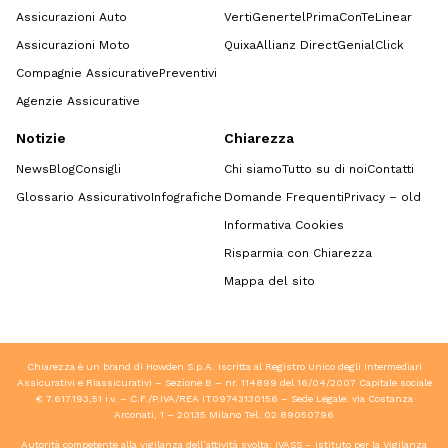
Assicurazioni Auto
Verti
Genertel
Prima
ConTe
Linear
Assicurazioni Moto
Quixa
Allianz Direct
GenialClick
Compagnie Assicurative
Preventivi
Agenzie Assicurative
Notizie
Chiarezza
News
Blog
Consigli
Chi siamo
Tutto su di noi
Contatti
Glossario Assicurativo
Infografiche
Domande Frequenti
Privacy – old
Informativa Cookies
Risparmia con Chiarezza
Mappa del sito
Chiarezza è un brand di Howden S.p.A. Iscritta al Registro Unico degli Intermediari
Assicurativi e Riassicurativi – Sezione B – nr. 114899 del 16/04/2007 Capitale sociale
€ 7.617.193,51 i.v. – C.F./P.IVA/REA IT09743130156 – Sede Legale: via Costanza
Arconati, 1 – 20135 Milano Tel.
02 89050796
Autorità competente alla vigilanza dell’attività svolta: IVASS – Istituto per la Vigilanza