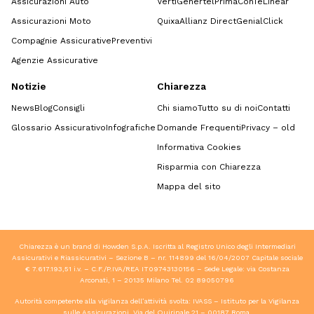
Assicurazioni Auto
Verti
Genertel
Prima
ConTe
Linear
Assicurazioni Moto
Quixa
Allianz Direct
GenialClick
Compagnie Assicurative
Preventivi
Agenzie Assicurative
Notizie
Chiarezza
News
Blog
Consigli
Chi siamo
Tutto su di noi
Contatti
Glossario Assicurativo
Infografiche
Domande Frequenti
Privacy – old
Informativa Cookies
Risparmia con Chiarezza
Mappa del sito
Chiarezza è un brand di Howden S.p.A. Iscritta al Registro Unico degli Intermediari
Assicurativi e Riassicurativi – Sezione B – nr. 114899 del 16/04/2007 Capitale sociale
€ 7.617.193,51 i.v. – C.F./P.IVA/REA IT09743130156 – Sede Legale: via Costanza
Arconati, 1 – 20135 Milano Tel.
02 89050796
Autorità competente alla vigilanza dell’attività svolta: IVASS – Istituto per la Vigilanza
sulle Assicurazioni, Via del Quirinale 21 – 00187 Roma.