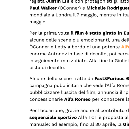
regista
Justin Lin
e con protagonisti gli att
Paul Walker
(ÒConner) e
Michelle Rodrigue
mondiale a Londra il 7 maggio, mentre in Itali
maggio.
Per la prima volta il
film è stato girato in E
alcune delle scene più emozionanti, una del
ÒConner e Letty a bordo di una potente
Alf
enorme Antonov in fase di decollo, poi cerca
inseguimento mozzafiato. Alla fine la Giuliet
pista di decollo.
Alcune delle scene tratte da
Fast&Furious 6
campagna pubblicitaria che vede l’Alfa Romeo 
pubblicizzare l’uscita del film, annuncia il “p
concessionarie
Alfa Romeo
per conoscere l
Per l’occasione, grazie anche al contributo d
sequenziale sportivo
Alfa TCT è proposta al
manuale: ad esempio, fino al 30 aprile, la
Gi