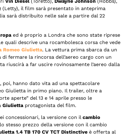
ori
Vin Diesel
(Toretto),
Dwayne Johnson
(Hobbs),
z
(Letty), il film sarà presentato in anteprima
a sarà distribuito nelle sale a partire dal 22
uropa
ed è proprio a Londra che sono state riprese
le quali descrive una rocambolesca corsa che vede
a Romeo Giulietta
. La vettura prima sbarca da un
 di fermare la rincorsa dell’aereo cargo con un
ta riuscirà a far uscire rovinosamente l’aereo dalla
, poi, hanno dato vita ad una spettacolare
Giulietta in primo piano. Il trailer, oltre a
orte aperte” del 13 e 14 aprile presso le
a
Giulietta
protagonista del film.
ei concessionari, la versione con il
cambio
lo stesso prezzo della versione con il cambio
ulietta 1.4 TB 170 CV TCT Distinctive
è offerta al