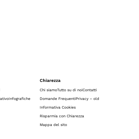
Chiarezza
i
Chi siamo
Tutto su di noi
Contatti
ativo
Infografiche
Domande Frequenti
Privacy – old
Informativa Cookies
Risparmia con Chiarezza
Mappa del sito