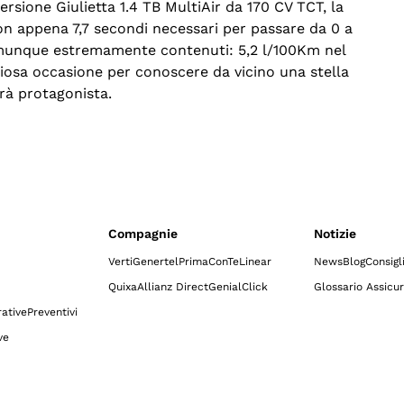
versione Giulietta 1.4 TB MultiAir da 170 CV TCT, la
on appena 7,7 secondi necessari per passare da 0 a
omunque estremamente contenuti: 5,2 l/100Km nel
iosa occasione per conoscere da vicino una stella
drà protagonista.
Compagnie
Notizie
Verti
Genertel
Prima
ConTe
Linear
News
Blog
Consigl
Quixa
Allianz Direct
GenialClick
Glossario Assicur
ative
Preventivi
ve