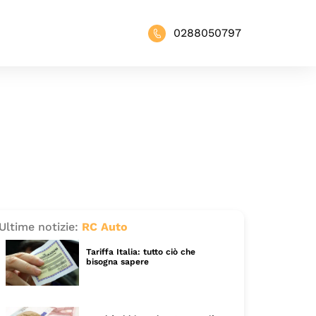
0288050797
Ultime notizie:
RC Auto
Tariffa Italia: tutto ciò che
bisogna sapere