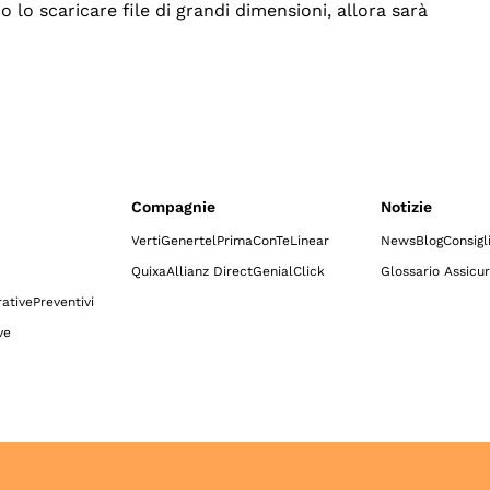
o lo scaricare file di grandi dimensioni, allora sarà
Compagnie
Notizie
Verti
Genertel
Prima
ConTe
Linear
News
Blog
Consigl
Quixa
Allianz Direct
GenialClick
Glossario Assicur
ative
Preventivi
ve