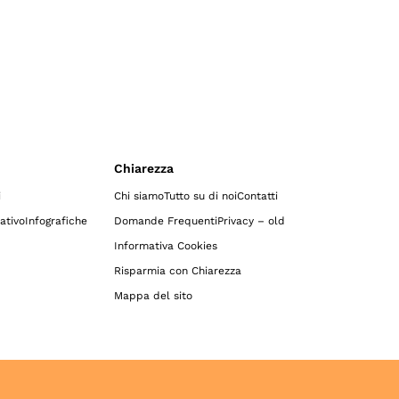
Chiarezza
i
Chi siamo
Tutto su di noi
Contatti
ativo
Infografiche
Domande Frequenti
Privacy – old
Informativa Cookies
Risparmia con Chiarezza
Mappa del sito