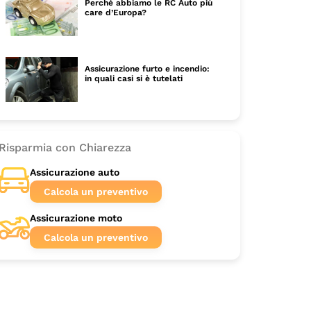
Perché abbiamo le RC Auto più
care d’Europa?
Assicurazione furto e incendio:
in quali casi si è tutelati
Risparmia con Chiarezza
Assicurazione auto
Calcola un preventivo
Assicurazione moto
Calcola un preventivo