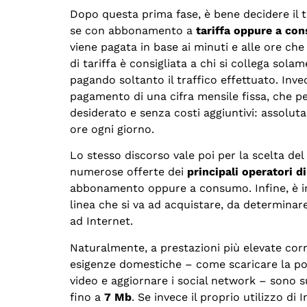
Dopo questa prima fase, è bene decidere il t
se con abbonamento a
tariffa oppure a co
viene pagata in base ai minuti e alle ore ch
di tariffa è consigliata a chi si collega sol
pagando soltanto il traffico effettuato. Inv
pagamento di una cifra mensile fissa, che p
desiderato e senza costi aggiuntivi: assoluta
ore ogni giorno.
Lo stesso discorso vale poi per la scelta del
numerose offerte dei
principali operatori di
abbonamento oppure a consumo. Infine, è im
linea che si va ad acquistare, da determinar
ad Internet.
Naturalmente, a prestazioni più elevate co
esigenze domestiche – come scaricare la pos
video e aggiornare i social network – sono s
fino a
7 Mb
. Se invece il proprio utilizzo d