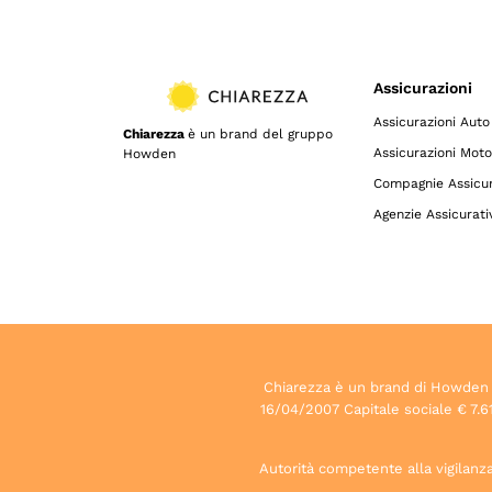
Assicurazioni
Assicurazioni Auto
Chiarezza
è un brand del gruppo
Assicurazioni Moto
Howden
Compagnie Assicur
Agenzie Assicurati
Chiarezza è un brand di Howden S.p
16/04/2007 Capitale sociale € 7.61
Autorità competente alla vigilanza 