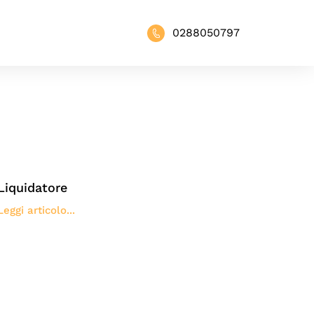
0288050797
Liquidatore
Leggi articolo...