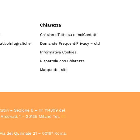
Chiarezza
i
Chi siamo
Tutto su di noi
Contatti
ativo
Infografiche
Domande Frequenti
Privacy – old
Informativa Cookies
Risparmia con Chiarezza
Mappa del sito
rativi – Sezione B – nr. 114899 del
 Arconati, 1 – 20135 Milano Tel.
02
, Via del Quirinale 21 – 00187 Roma.