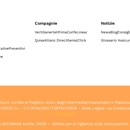
Compagnie
Notizie
Verti
Genertel
Prima
ConTe
Linear
News
Blog
Consigl
Quixa
Allianz Direct
GenialClick
Glossario Assicur
ative
Preventivi
ve
.A. Iscritta al Registro Unico degli Intermediari Assicurativi e Riassicu
7.193,51 i.v. – C.F./P.IVA/REA IT09743130156 – Sede Legale: via Costanza
89050796
dell’attività svolta: IVASS – Istituto per la Vigilanza sulle Assicurazioni