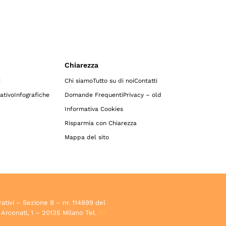
Chiarezza
i
Chi siamo
Tutto su di noi
Contatti
ativo
Infografiche
Domande Frequenti
Privacy – old
Informativa Cookies
Risparmia con Chiarezza
Mappa del sito
rativi – Sezione B – nr. 114899 del
 Arconati, 1 – 20135 Milano Tel.
02