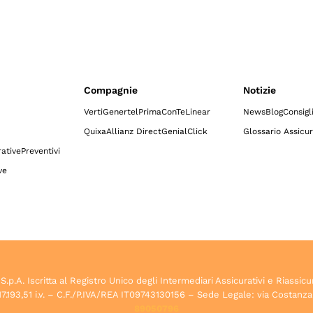
Compagnie
Notizie
Verti
Genertel
Prima
ConTe
Linear
News
Blog
Consigl
Quixa
Allianz Direct
GenialClick
Glossario Assicur
ative
Preventivi
ve
.A. Iscritta al Registro Unico degli Intermediari Assicurativi e Riassicu
7.193,51 i.v. – C.F./P.IVA/REA IT09743130156 – Sede Legale: via Costanza
89050796