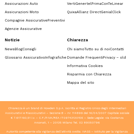
Assicurazioni Auto
Verti
Genertel
Prima
ConTe
Linear
Assicurazioni Moto
Quixa
Allianz Direct
GenialClick
Compagnie Assicurative
Preventivi
Agenzie Assicurative
Notizie
Chiarezza
News
Blog
Consigli
Chi siamo
Tutto su di noi
Contatti
Glossario Assicurativo
Infografiche
Domande Frequenti
Privacy – old
Informativa Cookies
Risparmia con Chiarezza
Mappa del sito
Chiarezza è un brand di Howden S.p.A. Iscritta al Registro Unico degli Intermediari
Assicurativi e Riassicurativi – Sezione B – nr. 114899 del 16/04/2007 Capitale sociale
€ 7.617.193,51 i.v. – C.F./P.IVA/REA IT09743130156 – Sede Legale: via Costanza
Arconati, 1 – 20135 Milano Tel.
02 89050796
Autorità competente alla vigilanza dell’attività svolta: IVASS – Istituto per la Vigilanza