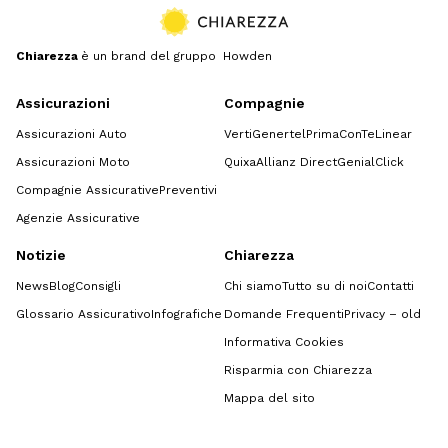
Chiarezza
è un brand del gruppo Howden
Assicurazioni
Compagnie
Assicurazioni Auto
Verti
Genertel
Prima
ConTe
Linear
Assicurazioni Moto
Quixa
Allianz Direct
GenialClick
Compagnie Assicurative
Preventivi
Agenzie Assicurative
Notizie
Chiarezza
News
Blog
Consigli
Chi siamo
Tutto su di noi
Contatti
Glossario Assicurativo
Infografiche
Domande Frequenti
Privacy – old
Informativa Cookies
Risparmia con Chiarezza
Mappa del sito