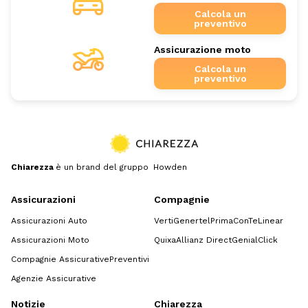
Calcola un
preventivo
Assicurazione moto
Calcola un
preventivo
Chiarezza
è un brand del gruppo Howden
Assicurazioni
Compagnie
Assicurazioni Auto
Verti
Genertel
Prima
ConTe
Linear
Assicurazioni Moto
Quixa
Allianz Direct
GenialClick
Compagnie Assicurative
Preventivi
Agenzie Assicurative
Notizie
Chiarezza