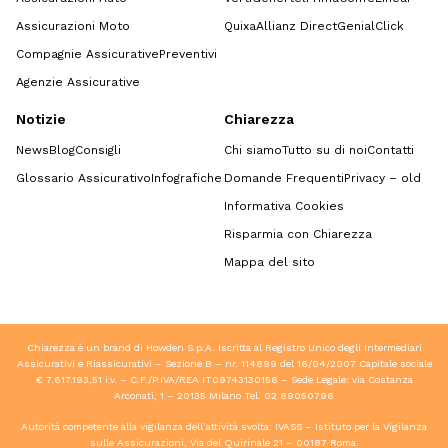
Assicurazioni Moto
Quixa
Allianz Direct
GenialClick
Compagnie Assicurative
Preventivi
Agenzie Assicurative
Notizie
Chiarezza
News
Blog
Consigli
Chi siamo
Tutto su di noi
Contatti
Glossario Assicurativo
Infografiche
Domande Frequenti
Privacy – old
Informativa Cookies
Risparmia con Chiarezza
Mappa del sito
Chiarezza è un brand di Howden S.p.A. Iscritta al Registro Unico degli Intermediari
Assicurativi e Riassicurativi – Sezione B – nr. 114899 del 16/04/2007 Capitale sociale
€ 7.617.193,51 i.v. – C.F./P.IVA/REA IT09743130156 – Sede Legale: via Costanza
Arconati, 1 – 20135 Milano Tel.
02 89050796
Autorità competente alla vigilanza dell’attività svolta: IVASS – Istituto per la Vigilanza
sulle Assicurazioni, Via del Quirinale 21 – 00187 Roma.