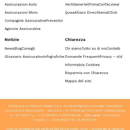
Assicurazioni Auto
Verti
Genertel
Prima
ConTe
Linear
Assicurazioni Moto
Quixa
Allianz Direct
GenialClick
Compagnie Assicurative
Preventivi
Agenzie Assicurative
Notizie
Chiarezza
News
Blog
Consigli
Chi siamo
Tutto su di noi
Contatti
Glossario Assicurativo
Infografiche
Domande Frequenti
Privacy – old
Informativa Cookies
Risparmia con Chiarezza
Mappa del sito
Chiarezza è un brand di Howden S.p.A. Iscritta al Registro Unico degli Intermediari
Assicurativi e Riassicurativi – Sezione B – nr. 114899 del 16/04/2007 Capitale sociale
€ 7.617.193,51 i.v. – C.F./P.IVA/REA IT09743130156 – Sede Legale: via Costanza
Arconati, 1 – 20135 Milano Tel.
02 89050796
Autorità competente alla vigilanza dell’attività svolta: IVASS – Istituto per la Vigilanza