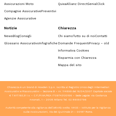
Assicurazioni Moto
Quixa
Allianz Direct
GenialClick
Compagnie Assicurative
Preventivi
Agenzie Assicurative
Notizie
Chiarezza
News
Blog
Consigli
Chi siamo
Tutto su di noi
Contatti
Glossario Assicurativo
Infografiche
Domande Frequenti
Privacy – old
Informativa Cookies
Risparmia con Chiarezza
Mappa del sito
Chiarezza è un brand di Howden S.p.A. Iscritta al Registro Unico degli Intermediari
Assicurativi e Riassicurativi – Sezione B – nr. 114899 del 16/04/2007 Capitale sociale
€ 7.617.193,51 i.v. – C.F./P.IVA/REA IT09743130156 – Sede Legale: via Costanza
Arconati, 1 – 20135 Milano Tel.
02 89050796
Autorità competente alla vigilanza dell’attività svolta: IVASS – Istituto per la Vigilanza
sulle Assicurazioni, Via del Quirinale 21 – 00187 Roma.