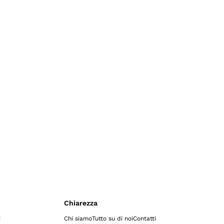
Chiarezza
i
Chi siamo
Tutto su di noi
Contatti