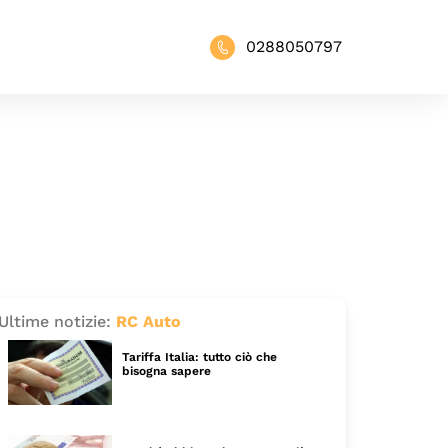
0288050797
Ultime notizie:
RC Auto
Tariffa Italia: tutto ciò che
bisogna sapere