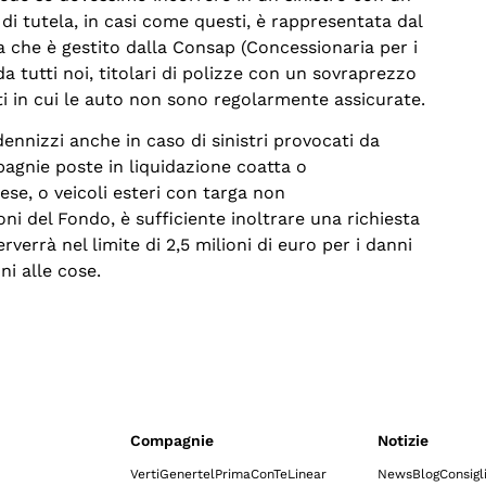
di tutela, in casi come questi, è rappresentata dal
a che è gestito dalla Consap (Concessionaria per i
 da tutti noi, titolari di polizze con un sovraprezzo
enti in cui le auto non sono regolarmente assicurate.
dennizzi anche in caso di sinistri provocati da
pagnie poste in liquidazione coatta o
aese, o veicoli esteri con targa non
ni del Fondo, è sufficiente inoltrare una richiesta
rverrà nel limite di 2,5 milioni di euro per i danni
ni alle cose.
Compagnie
Notizie
Verti
Genertel
Prima
ConTe
Linear
News
Blog
Consigl