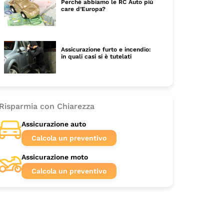
Perché abbiamo le RC Auto più
care d’Europa?
Assicurazione furto e incendio:
in quali casi si è tutelati
Risparmia con Chiarezza
Assicurazione auto
Calcola un preventivo
Assicurazione moto
Calcola un preventivo