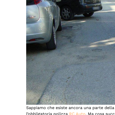
Sappiamo che esiste ancora una parte della 
l’obbligatoria polizza
RC Auto
. Ma cosa succ