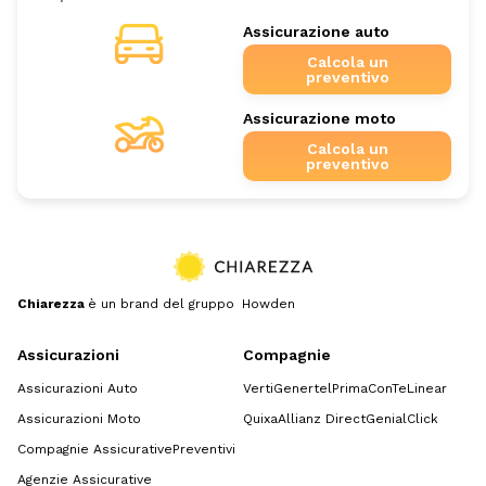
Assicurazione auto
Calcola un
preventivo
Assicurazione moto
Calcola un
preventivo
Chiarezza
è un brand del gruppo Howden
Assicurazioni
Compagnie
Assicurazioni Auto
Verti
Genertel
Prima
ConTe
Linear
Assicurazioni Moto
Quixa
Allianz Direct
GenialClick
Compagnie Assicurative
Preventivi
Agenzie Assicurative