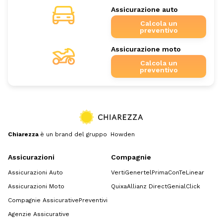
Assicurazione auto
Calcola un
preventivo
Assicurazione moto
Calcola un
preventivo
Chiarezza
è un brand del gruppo Howden
Assicurazioni
Compagnie
Assicurazioni Auto
Verti
Genertel
Prima
ConTe
Linear
Assicurazioni Moto
Quixa
Allianz Direct
GenialClick
Compagnie Assicurative
Preventivi
Agenzie Assicurative