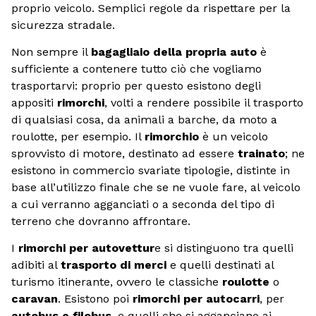
proprio veicolo. Semplici regole da rispettare per la
sicurezza stradale.
Non sempre il
bagagliaio della propria auto
è
sufficiente a contenere tutto ciò che vogliamo
trasportarvi: proprio per questo esistono degli
appositi
rimorchi
, volti a rendere possibile il trasporto
di qualsiasi cosa, da animali a barche, da moto a
roulotte, per esempio. Il
rimorchio
è un veicolo
sprovvisto di motore, destinato ad essere
trainato
; ne
esistono in commercio svariate tipologie, distinte in
base all’utilizzo finale che se ne vuole fare, al veicolo
a cui verranno agganciati o a seconda del tipo di
terreno che dovranno affrontare.
I
rimorchi per autovettur
e si distinguono tra quelli
adibiti al
trasporto di merci
e quelli destinati al
turismo itinerante, ovvero le classiche
roulotte
o
caravan
. Esistono poi
rimorchi per autocarri
, per
autobus e filobus
, e quelli che si agganciano ai