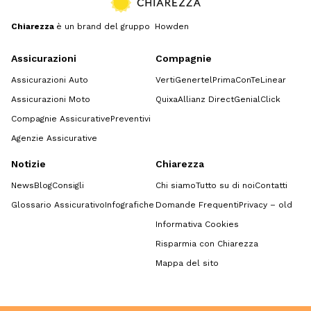
Chiarezza
è un brand del gruppo Howden
Assicurazioni
Compagnie
Assicurazioni Auto
Verti
Genertel
Prima
ConTe
Linear
Assicurazioni Moto
Quixa
Allianz Direct
GenialClick
Compagnie Assicurative
Preventivi
Agenzie Assicurative
Notizie
Chiarezza
News
Blog
Consigli
Chi siamo
Tutto su di noi
Contatti
Glossario Assicurativo
Infografiche
Domande Frequenti
Privacy – old
Informativa Cookies
Risparmia con Chiarezza
Mappa del sito