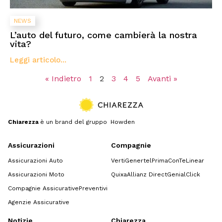
NEWS
L’auto del futuro, come cambierà la nostra
vita?
Leggi articolo...
« Indietro
1
2
3
4
5
Avanti »
Chiarezza
è un brand del gruppo Howden
Assicurazioni
Compagnie
Assicurazioni Auto
Verti
Genertel
Prima
ConTe
Linear
Assicurazioni Moto
Quixa
Allianz Direct
GenialClick
Compagnie Assicurative
Preventivi
Agenzie Assicurative
Notizie
Chiarezza