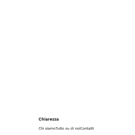
Chiarezza
i
Chi siamo
Tutto su di noi
Contatti