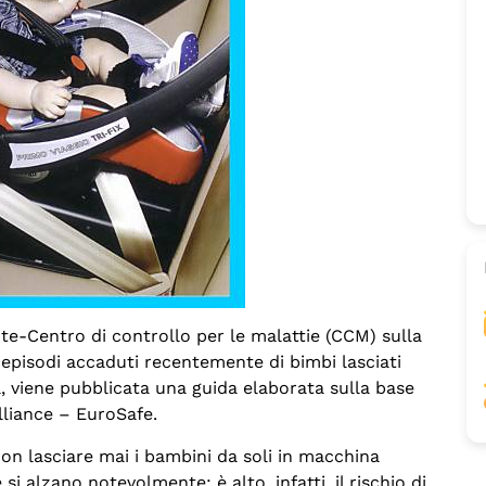
te-Centro di controllo per le malattie (CCM) sulla
i episodi accaduti recentemente di bimbi lasciati
a, viene pubblicata una guida elaborata sulla base
lliance – EuroSafe.
non lasciare mai i bambini da soli in macchina
i alzano notevolmente: è alto, infatti, il rischio di