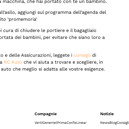
la macchina, che hai portato con te un bambino.
l’asilo, aggiungi sul programma dell’agenda del
ito ‘promemoria’
cura di chiudere le portiere e il bagagliaio
ortata dei bambini, per evitare che siano loro a
o e delle Assicurazioni, leggete i
consigli
di
za
RC Auto
che vi aiuta a trovare e scegliere, in
 auto che meglio si adatta alle vostre esigenze.
Compagnie
Notizie
Verti
Genertel
Prima
ConTe
Linear
News
Blog
Consigl