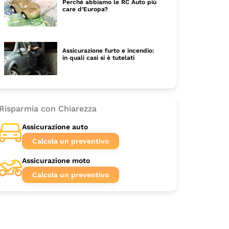
Perché abbiamo le RC Auto più
care d’Europa?
Assicurazione furto e incendio:
in quali casi si è tutelati
Risparmia con Chiarezza
Assicurazione auto
Calcola un preventivo
Assicurazione moto
Calcola un preventivo