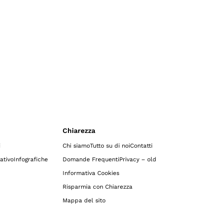
Chiarezza
i
Chi siamo
Tutto su di noi
Contatti
ativo
Infografiche
Domande Frequenti
Privacy – old
Informativa Cookies
Risparmia con Chiarezza
Mappa del sito