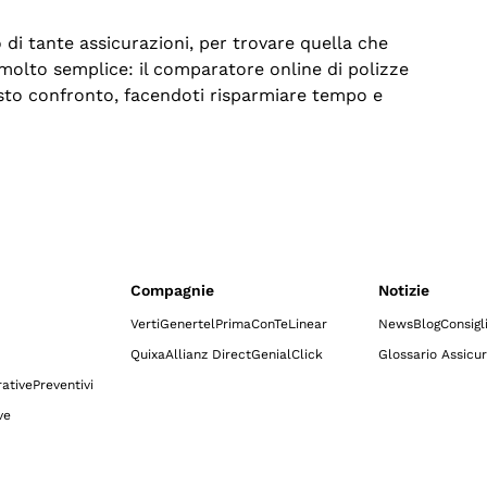
di tante assicurazioni, per trovare quella che
 molto semplice: il comparatore online di polizze
esto confronto, facendoti risparmiare tempo e
Compagnie
Notizie
Verti
Genertel
Prima
ConTe
Linear
News
Blog
Consigl
Quixa
Allianz Direct
GenialClick
Glossario Assicur
ative
Preventivi
ve