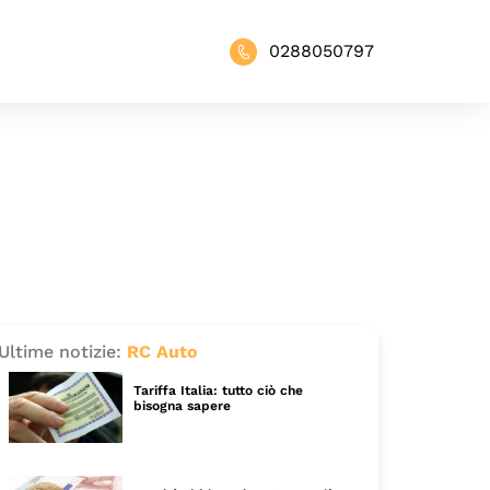
0288050797
Ultime notizie:
RC Auto
Tariffa Italia: tutto ciò che
bisogna sapere