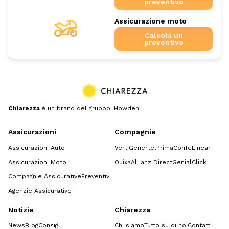
preventivo
Assicurazione moto
Calcola un
preventivo
Chiarezza
è un brand del gruppo Howden
Assicurazioni
Compagnie
Assicurazioni Auto
Verti
Genertel
Prima
ConTe
Linear
Assicurazioni Moto
Quixa
Allianz Direct
GenialClick
Compagnie Assicurative
Preventivi
Agenzie Assicurative
Notizie
Chiarezza
News
Blog
Consigli
Chi siamo
Tutto su di noi
Contatti