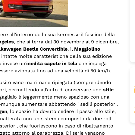
ere all’interno della sua kermesse il fascino della
ngeles
, che si terrà dal 30 novembre al 9 dicembre,
lkswagen
Beetle Convertible
, il
Maggiolino
ntatte molte caratteristiche della sua edizione
a invece un’
inedita capote in tela
che impiega
ssere azionata fino ad una velocità di 50 km/h.
pposito vano ma rimane ripiegata (comprendendo
riori, permettendo all’auto di conservare uno
stile
 bagagliaio è leggermente meno spazioso con una
comunque aumentare abbattendo i sedili posteriori.
gen
, lo spazio ha dovuto cedere il passo allo stile,
 inalterata con un sistema composto da due roll-
posteriori, che fuoriescono in caso di ribaltamento
rzato attorno al parabrezza. Di serie vengono