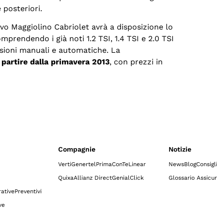
 posteriori.
vo Maggiolino Cabriolet avrà a disposizione lo
prendendo i già noti 1.2 TSI, 1.4 TSI e 2.0 TSI
ssioni manuali e automatiche. La
 partire dalla primavera 2013
, con prezzi in
Compagnie
Notizie
Verti
Genertel
Prima
ConTe
Linear
News
Blog
Consigl
Quixa
Allianz Direct
GenialClick
Glossario Assicur
ative
Preventivi
ve