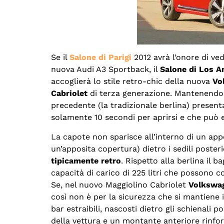
Se il
Salone di Parigi
2012 avrà l’onore di ved
nuova Audi A3 Sportback, il
Salone di Los A
accoglierà lo stile retro-chic della nuova
Vo
Cabriolet
di terza generazione. Mantenendo i
precedente (la tradizionale berlina) present
solamente 10 secondi per aprirsi e che può e
La capote non sparisce all’interno di un a
un’apposita copertura) dietro i sedili poste
tipicamente retro
. Rispetto alla berlina il
capacità di carico di 225 litri che possono 
Se, nel nuovo Maggiolino Cabriolet
Volkswa
così non è per la sicurezza che si mantiene
bar estraibili, nascosti dietro gli schienali 
della vettura e un montante anteriore rinfo