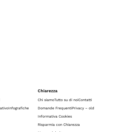
Chiarezza
i
Chi siamo
Tutto su di noi
Contatti
ativo
Infografiche
Domande Frequenti
Privacy – old
Informativa Cookies
Risparmia con Chiarezza