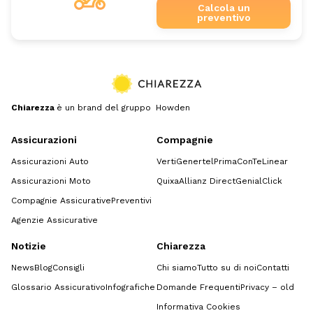
Calcola un
preventivo
Chiarezza
è un brand del gruppo Howden
Assicurazioni
Compagnie
Assicurazioni Auto
Verti
Genertel
Prima
ConTe
Linear
Assicurazioni Moto
Quixa
Allianz Direct
GenialClick
Compagnie Assicurative
Preventivi
Agenzie Assicurative
Notizie
Chiarezza
News
Blog
Consigli
Chi siamo
Tutto su di noi
Contatti
Glossario Assicurativo
Infografiche
Domande Frequenti
Privacy – old
Informativa Cookies