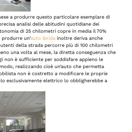
nese a produrre questo particolare esemplare di
ecisa analisi delle abitudini quotidiane dei
utonomia di 25 chilometri copre in media il 70%
i produrre un’
auto ibrida
inoltre deriva anche
gli utenti della strada percorre più di 100 chilometri
meno una volta al mese, la diretta conseguenza che
gi non è sufficiente per soddisfare appieno le
to modo, realizzando cioè un’auto che permetta
obilista non è costretto a modificare le proprie
colo esclusivamente elettrico lo obbligherebbe a