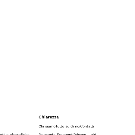
Chiarezza
i
Chi siamo
Tutto su di noi
Contatti
ativo
Infografiche
Domande Frequenti
Privacy – old