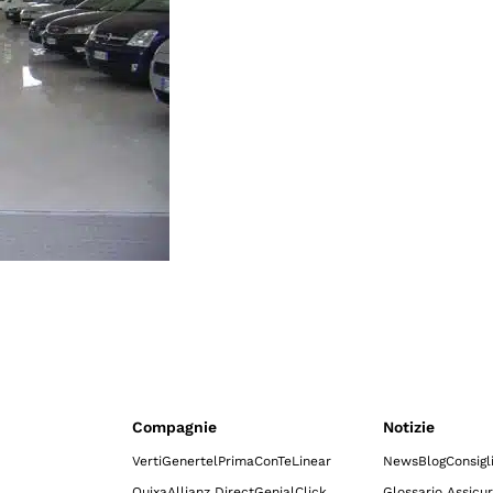
Compagnie
Notizie
Verti
Genertel
Prima
ConTe
Linear
News
Blog
Consigl
Quixa
Allianz Direct
GenialClick
Glossario Assicur