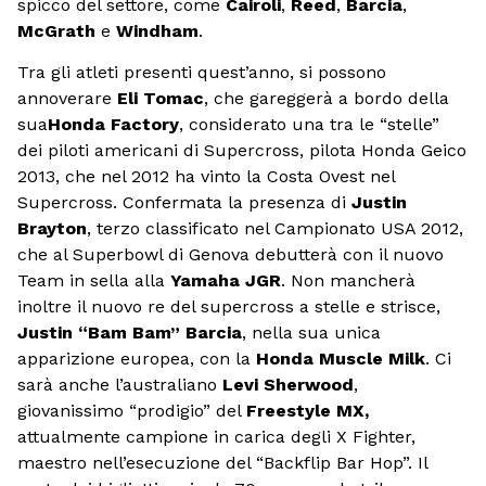
spicco del settore, come
Cairoli
,
Reed
,
Barcia
,
McGrath
e
Windham
.
Tra gli atleti presenti quest’anno, si possono
annoverare
Eli Tomac
, che gareggerà a bordo della
sua
Honda Factory
, considerato una tra le “stelle”
dei piloti americani di Supercross, pilota Honda Geico
2013, che nel 2012 ha vinto la Costa Ovest nel
Supercross. Confermata la presenza di
Justin
Brayton
, terzo classificato nel Campionato USA 2012,
che al Superbowl di Genova debutterà con il nuovo
Team in sella alla
Yamaha JGR
. Non mancherà
inoltre il nuovo re del supercross a stelle e strisce,
Justin “Bam Bam”
Barcia
, nella sua unica
apparizione europea, con la
Honda Muscle Milk
. Ci
sarà anche l’australiano
Levi Sherwood
,
giovanissimo “prodigio” del
Freestyle MX,
attualmente campione in carica degli X Fighter,
maestro nell’esecuzione del “Backflip Bar Hop”. Il