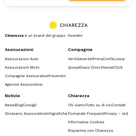
Chiarezza
è un brand del gruppo Howden
Assicurazioni
Compagnie
Assicurazioni Auto
Verti
Genertel
Prima
ConTe
Linear
Assicurazioni Moto
Quixa
Allianz Direct
GenialClick
Compagnie Assicurative
Preventivi
Agenzie Assicurative
Notizie
Chiarezza
News
Blog
Consigli
Chi siamo
Tutto su di noi
Contatti
Glossario Assicurativo
Infografiche
Domande Frequenti
Privacy – old
Informativa Cookies
Risparmia con Chiarezza