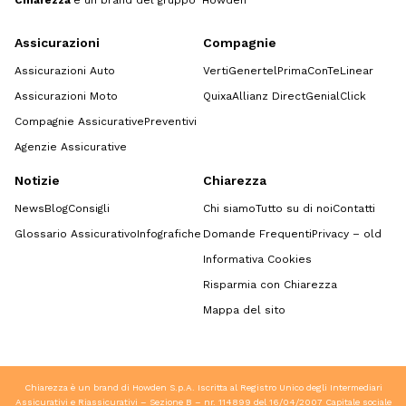
Chiarezza
è un brand del gruppo Howden
Assicurazioni
Compagnie
Assicurazioni Auto
Verti
Genertel
Prima
ConTe
Linear
Assicurazioni Moto
Quixa
Allianz Direct
GenialClick
Compagnie Assicurative
Preventivi
Agenzie Assicurative
Notizie
Chiarezza
News
Blog
Consigli
Chi siamo
Tutto su di noi
Contatti
Glossario Assicurativo
Infografiche
Domande Frequenti
Privacy – old
Informativa Cookies
Risparmia con Chiarezza
Mappa del sito
Chiarezza è un brand di Howden S.p.A. Iscritta al Registro Unico degli Intermediari
Assicurativi e Riassicurativi – Sezione B – nr. 114899 del 16/04/2007 Capitale sociale