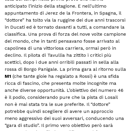
anticipato l’inizio della stagione. E nell’ultimo
appuntamento di Jerez de la Frontera, in Spagna, il
“dottore” ha tolto via la ruggine dei due anni trascorsi
in Ducati ed è tornato davanti a tutti, a comandare la
classifica. Una prova di forza del nove volte campione
del mondo, che in tanti pensavano fosse arrivato al
capolinea di una vittoriosa carriera, ormai però in
declino. Il pilota di Tavullia ha zittito i critici più
scettici, dopo i due anni orribili passati in sella alla
rossa di Borgo Panigale. La prima gara al ritorno sulla
M1
(che tante gioie ha regalato a Rossi) è una sfida
ricca di fascino, che presenta molte incognite ma
anche diverse opportunità. L’obiettivo del numero 46
è il podio, considerando pure che la pista di Losail
non è mai stata tra le sue preferite. Il “dottore”
potrebbe quindi scegliere di avere un approccio
meno aggressivo dei suoi avversari, conducendo una
“gara di studio”. Il primo vero obiettivo però sarà