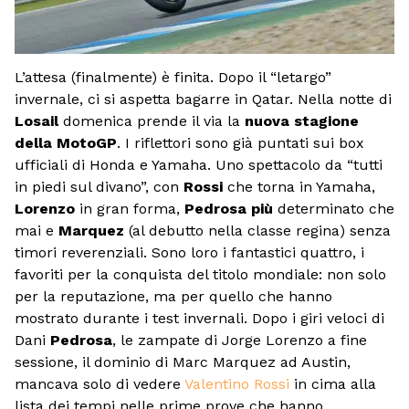
L’attesa (finalmente) è finita. Dopo il “letargo”
invernale, ci si aspetta bagarre in Qatar. Nella notte di
Losail
domenica prende il via la
nuova stagione
della MotoGP
. I riflettori sono già puntati sui box
ufficiali di Honda e Yamaha. Uno spettacolo da “tutti
in piedi sul divano”, con
Rossi
che torna in Yamaha,
Lorenzo
in gran forma,
Pedrosa più
determinato che
mai e
Marquez
(al debutto nella classe regina) senza
timori reverenziali. Sono loro i fantastici quattro, i
favoriti per la conquista del titolo mondiale: non solo
per la reputazione, ma per quello che hanno
mostrato durante i test invernali. Dopo i giri veloci di
Dani
Pedrosa
, le zampate di Jorge Lorenzo a fine
sessione, il dominio di Marc Marquez ad Austin,
mancava solo di vedere
Valentino Rossi
in cima alla
lista dei tempi nelle prime prove che hanno