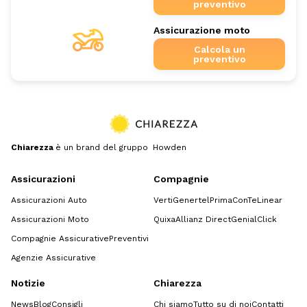
preventivo
Assicurazione moto
Calcola un
preventivo
Chiarezza
è un brand del gruppo Howden
Assicurazioni
Compagnie
Assicurazioni Auto
Verti
Genertel
Prima
ConTe
Linear
Assicurazioni Moto
Quixa
Allianz Direct
GenialClick
Compagnie Assicurative
Preventivi
Agenzie Assicurative
Notizie
Chiarezza
News
Blog
Consigli
Chi siamo
Tutto su di noi
Contatti