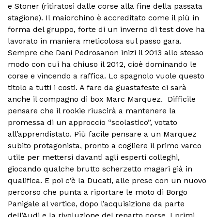
e Stoner (ritiratosi dalle corse alla fine della passata
stagione). Il maiorchino è accreditato come il più in
forma del gruppo, forte di un inverno di test dove ha
lavorato in maniera meticolosa sul passo gara.
Sempre che Dani Pedrosanon inizi il 2013 allo stesso
modo con cui ha chiuso il 2012, cioè dominando le
corse e vincendo a raffica. Lo spagnolo vuole questo
titolo a tutti i costi. A fare da guastafeste ci sarà
anche il compagno di box Marc Marquez. Difficile
pensare che il rookie riuscirà a mantenere la
promessa di un approccio “scolastico”, votato
all’apprendistato. Più facile pensare a un Marquez
subito protagonista, pronto a cogliere il primo varco
utile per mettersi davanti agli esperti colleghi,
giocando qualche brutto scherzetto magari già in
qualifica. E poi c’è la Ducati, alle prese con un nuovo
percorso che punta a riportare le moto di Borgo
Panigale
al vertice, dopo l’acquisizione da parte
dell’Audi e la rivoluzione del reparto corse. I primi