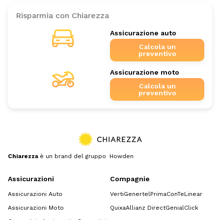
Risparmia con Chiarezza
Assicurazione auto
Calcola un
preventivo
Assicurazione moto
Calcola un
preventivo
Chiarezza
è un brand del gruppo Howden
Assicurazioni
Compagnie
Assicurazioni Auto
Verti
Genertel
Prima
ConTe
Linear
Assicurazioni Moto
Quixa
Allianz Direct
GenialClick