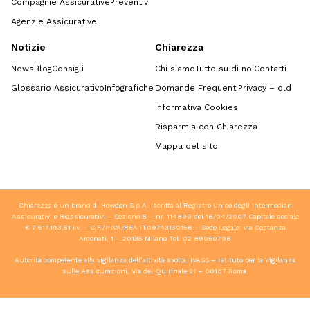
Compagnie Assicurative
Preventivi
Agenzie Assicurative
Notizie
Chiarezza
News
Blog
Consigli
Chi siamo
Tutto su di noi
Contatti
Glossario Assicurativo
Infografiche
Domande Frequenti
Privacy – old
Informativa Cookies
Risparmia con Chiarezza
Mappa del sito
Chiarezza è un brand di Howden S.p.A. Iscritta al Registro Unico degli Intermediari
Assicurativi e Riassicurativi – Sezione B – nr. 114899 del 16/04/2007 Capitale sociale
€ 7.617.193,51 i.v. – C.F./P.IVA/REA IT09743130156 – Sede Legale: via Costanza
Arconati, 1 – 20135 Milano Tel.
02 89050796
Autorità competente alla vigilanza dell’attività svolta: IVASS – Istituto per la Vigilanza
sulle Assicurazioni, Via del Quirinale 21 – 00187 Roma.