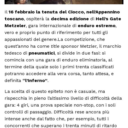
Il
16 febbraio
la tenuta del Ciocco, nell’Appennino
toscano
, ospiterà la
decima edizione
di
Hell’s Gate
Metzeler
, gara internazionale di
enduro estremo
,
vero e proprio punto di riferimento per tutti gli
appassionati del genere.La competizione, che
quest’anno ha come
title sponsor
Metzler, il marchio
tedesco di
pneumatici
, si divide in due fasi: si
comincia con una gara di enduro eliminatoria, al
termine della quale solo i primi trenta classificati
potranno accedere alla vera corsa, tanto attesa, e
definita
“l’Inferno”
.
La scelta di questo epiteto non è casuale, ma
rispecchia in pieno l’altissimo livello di difficoltà della
gara: 4 giri, una prova speciale non-stop, con i soli
controlli di passaggio. Difficoltà rese ancora più
intense anche dal fatto che, per esempio, tutti i
concorrenti che superano i trenta minuti di ritardo