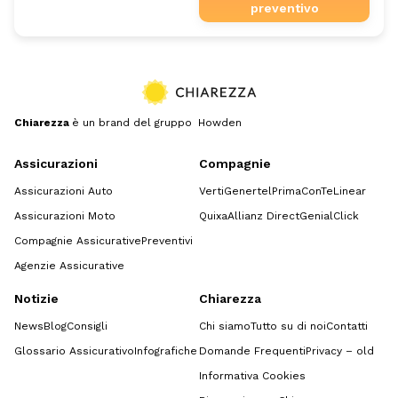
preventivo
Chiarezza
è un brand del gruppo Howden
Assicurazioni
Compagnie
Assicurazioni Auto
Verti
Genertel
Prima
ConTe
Linear
Assicurazioni Moto
Quixa
Allianz Direct
GenialClick
Compagnie Assicurative
Preventivi
Agenzie Assicurative
Notizie
Chiarezza
News
Blog
Consigli
Chi siamo
Tutto su di noi
Contatti
Glossario Assicurativo
Infografiche
Domande Frequenti
Privacy – old
Informativa Cookies