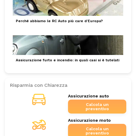
Perché abbiamo le RC Auto più care d’Europa?
Assicurazione furto e incendio: in quali casi si è tutelati
Risparmia con Chiarezza
Assicurazione auto
Calcola un
preventivo
Assicurazione moto
Calcola un
preventivo