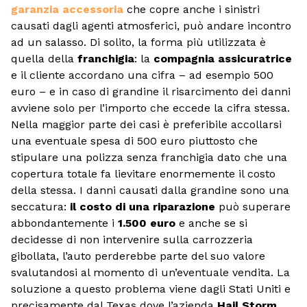
garanzia accessoria
che copre anche i sinistri
causati dagli agenti atmosferici, può andare incontro
ad un salasso. Di solito, la forma più utilizzata è
quella della
franchigia
: la
compagnia assicuratrice
e il cliente accordano una cifra – ad esempio 500
euro – e in caso di grandine il risarcimento dei danni
avviene solo per l’importo che eccede la cifra stessa.
Nella maggior parte dei casi è preferibile accollarsi
una eventuale spesa di 500 euro piuttosto che
stipulare una polizza senza franchigia dato che una
copertura totale fa lievitare enormemente il costo
della stessa. I danni causati dalla grandine sono una
seccatura:
il costo di una riparazione
può superare
abbondantemente i
1.500 euro
e anche se si
decidesse di non intervenire sulla carrozzeria
gibollata, l’auto perderebbe parte del suo valore
svalutandosi al momento di un’eventuale vendita. La
soluzione a questo problema viene dagli Stati Uniti e
precisamente dal Texas dove l’azienda
Hail Storm