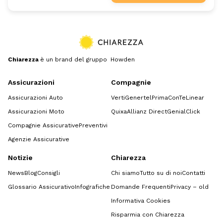
Chiarezza
è un brand del gruppo Howden
Assicurazioni
Compagnie
Assicurazioni Auto
Verti
Genertel
Prima
ConTe
Linear
Assicurazioni Moto
Quixa
Allianz Direct
GenialClick
Compagnie Assicurative
Preventivi
Agenzie Assicurative
Notizie
Chiarezza
News
Blog
Consigli
Chi siamo
Tutto su di noi
Contatti
Glossario Assicurativo
Infografiche
Domande Frequenti
Privacy – old
Informativa Cookies
Risparmia con Chiarezza