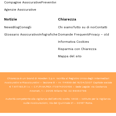
Compagnie Assicurative
Preventivi
Agenzie Assicurative
Notizie
Chiarezza
News
Blog
Consigli
Chi siamo
Tutto su di noi
Contatti
Glossario Assicurativo
Infografiche
Domande Frequenti
Privacy – old
Informativa Cookies
Risparmia con Chiarezza
Mappa del sito
Chiarezza è un brand di Howden S.p.A. Iscritta al Registro Unico degli Intermediari
Assicurativi e Riassicurativi – Sezione B – nr. 114899 del 16/04/2007 Capitale sociale
€ 7.617.193,51 i.v. – C.F./P.IVA/REA IT09743130156 – Sede Legale: via Costanza
Arconati, 1 – 20135 Milano Tel.
02 89050796
Autorità competente alla vigilanza dell’attività svolta: IVASS – Istituto per la Vigilanza
sulle Assicurazioni, Via del Quirinale 21 – 00187 Roma.