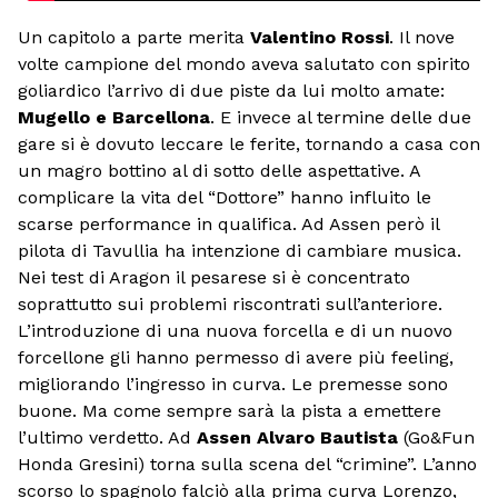
Un capitolo a parte merita
Valentino Rossi
. Il nove
volte campione del mondo aveva salutato con spirito
goliardico l’arrivo di due piste da lui molto amate:
Mugello e Barcellona
. E invece al termine delle due
gare si è dovuto leccare le ferite, tornando a casa con
un magro bottino al di sotto delle aspettative. A
complicare la vita del “Dottore” hanno influito le
scarse performance in qualifica. Ad Assen però il
pilota di Tavullia ha intenzione di cambiare musica.
Nei test di Aragon il pesarese si è concentrato
soprattutto sui problemi riscontrati sull’anteriore.
L’introduzione di una nuova forcella e di un nuovo
forcellone gli hanno permesso di avere più feeling,
migliorando l’ingresso in curva. Le premesse sono
buone. Ma come sempre sarà la pista a emettere
l’ultimo verdetto. Ad
Assen
Alvaro Bautista
(Go&Fun
Honda Gresini) torna sulla scena del “crimine”. L’anno
scorso lo spagnolo falciò alla prima curva Lorenzo,