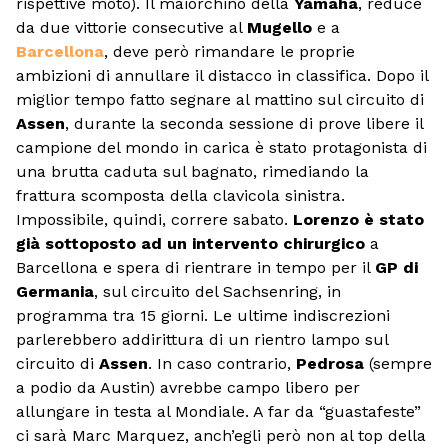
rispettive moto). Il maiorchino della
Yamaha
, reduce
da due vittorie consecutive al
Mugello
e a
Barcellona
, deve però rimandare le proprie
ambizioni di annullare il distacco in classifica. Dopo il
miglior tempo fatto segnare al mattino sul circuito di
Assen
, durante la seconda sessione di prove libere il
campione del mondo in carica è stato protagonista di
una brutta caduta sul bagnato, rimediando la
frattura scomposta della clavicola sinistra.
Impossibile, quindi, correre sabato.
Lorenzo è stato
già sottoposto ad un intervento chirurgico
a
Barcellona e spera di rientrare in tempo per il
GP di
Germania
, sul circuito del Sachsenring, in
programma tra 15 giorni. Le ultime indiscrezioni
parlerebbero addirittura di un rientro lampo sul
circuito di
Assen
. In caso contrario,
Pedrosa
(sempre
a podio da Austin) avrebbe campo libero per
allungare in testa al Mondiale. A far da “guastafeste”
ci sarà Marc Marquez, anch’egli però non al top della