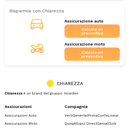
Risparmia con Chiarezza
Assicurazione auto
Calcola un
preventivo
Assicurazione moto
Calcola un
preventivo
Chiarezza
è un brand del gruppo Howden
Assicurazioni
Compagnie
Assicurazioni Auto
Verti
Genertel
Prima
ConTe
Linear
Assicurazioni Moto
Quixa
Allianz Direct
GenialClick