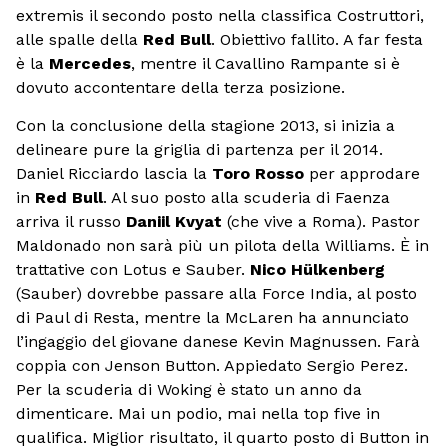
extremis il secondo posto nella classifica Costruttori,
alle spalle della
Red Bull
. Obiettivo fallito. A far festa
è la
Mercedes
, mentre il Cavallino Rampante si è
dovuto accontentare della terza posizione.
Con la conclusione della stagione 2013, si inizia a
delineare pure la griglia di partenza per il 2014.
Daniel Ricciardo lascia la
Toro Rosso
per approdare
in
Red Bull
. Al suo posto alla scuderia di Faenza
arriva il russo
Daniil Kvyat
(che vive a Roma). Pastor
Maldonado non sarà più un pilota della Williams. È in
trattative con Lotus e Sauber.
Nico Hülkenberg
(Sauber) dovrebbe passare alla Force India, al posto
di Paul di Resta, mentre la McLaren ha annunciato
l’ingaggio del giovane danese Kevin Magnussen. Farà
coppia con Jenson Button. Appiedato Sergio Perez.
Per la scuderia di Woking è stato un anno da
dimenticare. Mai un podio, mai nella top five in
qualifica. Miglior risultato, il quarto posto di Button in