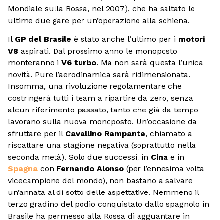
Mondiale sulla Rossa, nel 2007), che ha saltato le
ultime due gare per un’operazione alla schiena.
Il
GP del Brasile
è stato anche l’ultimo per i
motori
V8
aspirati. Dal prossimo anno le monoposto
monteranno i
V6 turbo
. Ma non sarà questa l’unica
novità. Pure l’aerodinamica sarà ridimensionata.
Insomma, una rivoluzione regolamentare che
costringerà tutti i team a ripartire da zero, senza
alcun riferimento passato, tanto che già da tempo
lavorano sulla nuova monoposto. Un’occasione da
sfruttare per il
Cavallino Rampante
, chiamato a
riscattare una stagione negativa (soprattutto nella
seconda metà). Solo due successi, in
Cina
e in
Spagna
con
Fernando Alonso
(per l’ennesima volta
vicecampione del mondo), non bastano a salvare
un’annata al di sotto delle aspettative. Nemmeno il
terzo gradino del podio conquistato dallo spagnolo in
Brasile ha permesso alla Rossa di agguantare in