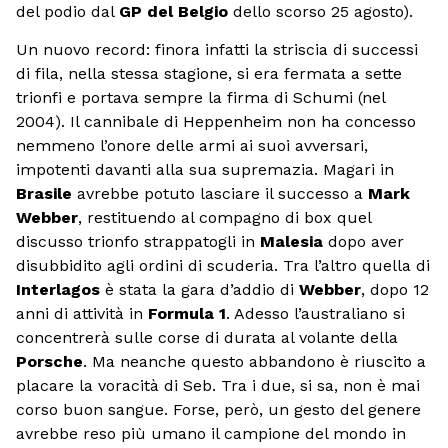
del podio dal
GP del Belgio
dello scorso 25 agosto).
Un nuovo record: finora infatti la striscia di successi
di fila, nella stessa stagione, si era fermata a sette
trionfi e portava sempre la firma di Schumi (nel
2004). Il cannibale di Heppenheim non ha concesso
nemmeno l’onore delle armi ai suoi avversari,
impotenti davanti alla sua supremazia. Magari in
Brasile
avrebbe potuto lasciare il successo a
Mark
Webber
, restituendo al compagno di box quel
discusso trionfo strappatogli in
Malesia
dopo aver
disubbidito agli ordini di scuderia. Tra l’altro quella di
Interlagos
è stata la gara d’addio di
Webber
, dopo 12
anni di attività in
Formula 1
. Adesso l’australiano si
concentrerà sulle corse di durata al volante della
Porsche
. Ma neanche questo abbandono è riuscito a
placare la voracità di Seb. Tra i due, si sa, non è mai
corso buon sangue. Forse, però, un gesto del genere
avrebbe reso più umano il campione del mondo in