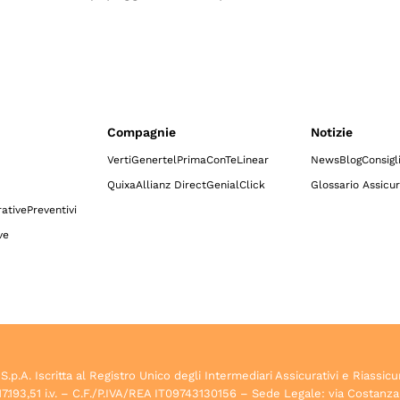
Compagnie
Notizie
Verti
Genertel
Prima
ConTe
Linear
News
Blog
Consigl
Quixa
Allianz Direct
GenialClick
Glossario Assicur
ative
Preventivi
ve
.A. Iscritta al Registro Unico degli Intermediari Assicurativi e Riassicu
7.193,51 i.v. – C.F./P.IVA/REA IT09743130156 – Sede Legale: via Costanza