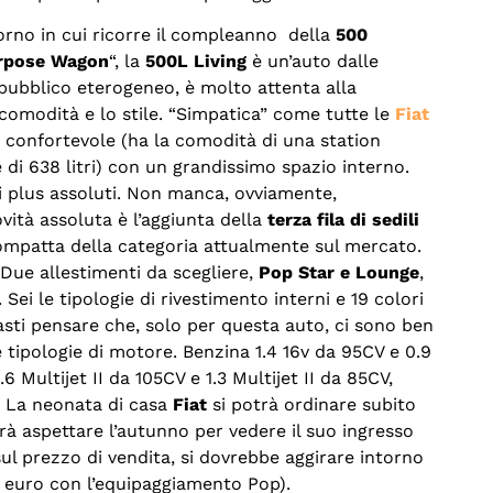
iorno in cui ricorre il compleanno della
500
rpose Wagon
“, la
500L Living
è un’auto dalle
n pubblico eterogeneo, è molto attenta alla
comodità e lo stile. “Simpatica” come tutte le
Fiat
confortevole (ha la comodità di una station
di 638 litri) con un grandissimo spazio interno.
 i plus assoluti. Non manca, ovviamente,
ovità assoluta è l’aggiunta della
terza fila di sedili
 compatta della categoria attualmente sul mercato.
 Due allestimenti da scegliere,
Pop Star e Lounge
,
. Sei le tipologie di rivestimento interni e 19 colori
 basti pensare che, solo per questa auto, ci sono ben
 tipologie di motore. Benzina 1.4 16v da 95CV e 0.9
6 Multijet II da 105CV e 1.3 Multijet II da 85CV,
 La neonata di casa
Fiat
si potrà ordinare subito
rà aspettare l’autunno per vedere il suo ingresso
sul prezzo di vendita, si dovrebbe aggirare intorno
50 euro con l’equipaggiamento Pop).