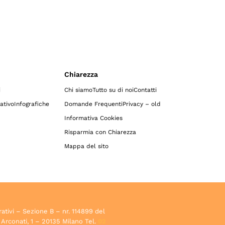
Chiarezza
i
Chi siamo
Tutto su di noi
Contatti
ativo
Infografiche
Domande Frequenti
Privacy – old
Informativa Cookies
Risparmia con Chiarezza
Mappa del sito
rativi – Sezione B – nr. 114899 del
 Arconati, 1 – 20135 Milano Tel.
02