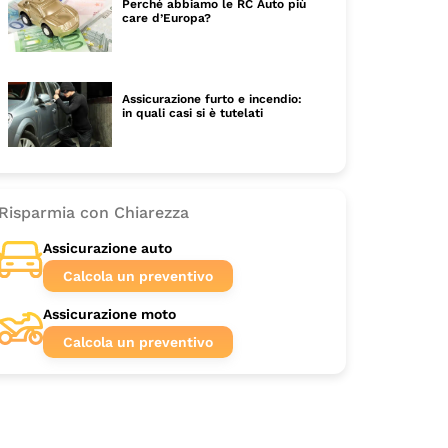
Perché abbiamo le RC Auto più
care d’Europa?
Assicurazione furto e incendio:
in quali casi si è tutelati
Risparmia con Chiarezza
Assicurazione auto
Calcola un preventivo
Assicurazione moto
Calcola un preventivo