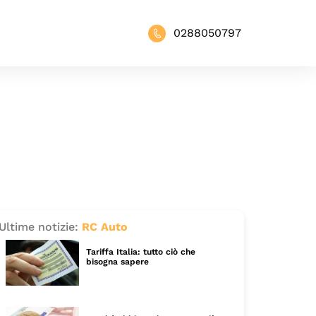
0288050797
Ultime notizie:
RC Auto
Tariffa Italia: tutto ciò che
bisogna sapere