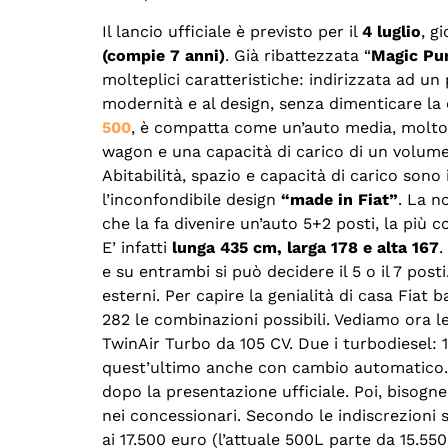
Il lancio ufficiale è previsto per il
4 luglio
, g
(compie 7 anni)
. Già ribattezzata “
Magic Pu
molteplici caratteristiche: indirizzata ad u
modernità e al design, senza dimenticare la 
500
, è compatta come un’auto media, molto 
wagon e una capacità di carico di un volume 
Abitabilità, spazio e capacità di carico sono
l’inconfondibile design
“made in Fiat”
. La n
che la fa divenire un’auto 5+2 posti, la più
E’ infatti
lunga 435 cm, larga 178 e alta 167
.
e su entrambi si può decidere il 5 o il 7 posti
esterni. Per capire la genialità di casa Fiat
282 le combinazioni possibili. Vediamo ora le
TwinAir Turbo da 105 CV. Due i turbodiesel: 1.
quest’ultimo anche con cambio automatico.
dopo la presentazione ufficiale. Poi, bisogne
nei concessionari. Secondo le indiscrezioni 
ai 17.500 euro (l’attuale 500L parte da 15.5