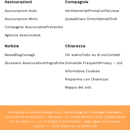
Assicurazioni
Compagnie
Assicurazioni Auto
Verti
Genertel
Prima
ConTe
Linear
Assicurazioni Moto
Quixa
Allianz Direct
GenialClick
Compagnie Assicurative
Preventivi
Agenzie Assicurative
Notizie
Chiarezza
News
Blog
Consigli
Chi siamo
Tutto su di noi
Contatti
Glossario Assicurativo
Infografiche
Domande Frequenti
Privacy – old
Informativa Cookies
Risparmia con Chiarezza
Mappa del sito
Chiarezza è un brand di Howden S.p.A. Iscritta al Registro Unico degli Intermediari
Assicurativi e Riassicurativi – Sezione B – nr. 114899 del 16/04/2007 Capitale sociale
€ 7.617.193,51 i.v. – C.F./P.IVA/REA IT09743130156 – Sede Legale: via Costanza
Arconati, 1 – 20135 Milano Tel.
02 89050796