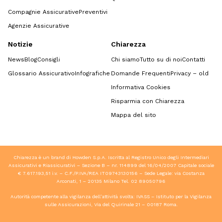
Compagnie Assicurative
Preventivi
Agenzie Assicurative
Notizie
Chiarezza
News
Blog
Consigli
Chi siamo
Tutto su di noi
Contatti
Glossario Assicurativo
Infografiche
Domande Frequenti
Privacy – old
Informativa Cookies
Risparmia con Chiarezza
Mappa del sito
Chiarezza è un brand di Howden S.p.A. Iscritta al Registro Unico degli Intermediari
Assicurativi e Riassicurativi – Sezione B – nr. 114899 del 16/04/2007 Capitale sociale
€ 7.617.193,51 i.v. – C.F./P.IVA/REA IT09743130156 – Sede Legale: via Costanza
Arconati, 1 – 20135 Milano Tel.
02 89050796
Autorità competente alla vigilanza dell’attività svolta: IVASS – Istituto per la Vigilanza
sulle Assicurazioni, Via del Quirinale 21 – 00187 Roma.