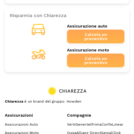
Risparmia con Chiarezza
Assicurazione auto
Calcola un
preventivo
Assicurazione moto
Calcola un
preventivo
Chiarezza
è un brand del gruppo Howden
Assicurazioni
Compagnie
Assicurazioni Auto
Verti
Genertel
Prima
ConTe
Linear
Assicurazioni Moto
Quixa
Allianz Direct
GenialClick