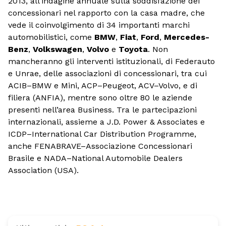
2013, all’indagine annuale sulla soddisfazione dei
concessionari nel rapporto con la casa madre, che
vede il coinvolgimento di 34 importanti marchi
automobilistici, come
BMW
,
Fiat
,
Ford
,
Mercedes-
Benz
,
Volkswagen
,
Volvo
e
Toyota
. Non
mancheranno gli interventi istituzionali, di Federauto
e Unrae, delle associazioni di concessionari, tra cui
ACIB–BMW e Mini, ACP–Peugeot, ACV–Volvo, e di
filiera (ANFIA), mentre sono oltre 80 le aziende
presenti nell’area Business. Tra le partecipazioni
internazionali, assieme a J.D. Power & Associates e
ICDP–International Car Distribution Programme,
anche FENABRAVE–Associazione Concessionari
Brasile e NADA–National Automobile Dealers
Association (USA).