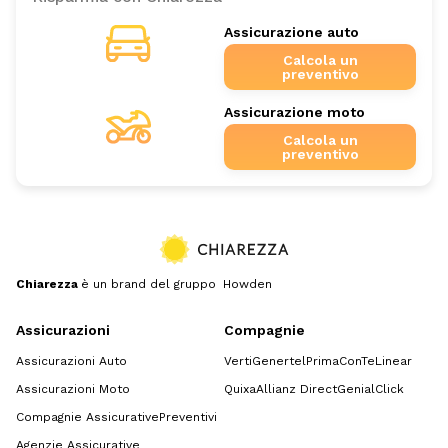
Assicurazione auto
Calcola un
preventivo
Assicurazione moto
Calcola un
preventivo
Chiarezza
è un brand del gruppo Howden
Assicurazioni
Compagnie
Assicurazioni Auto
Verti
Genertel
Prima
ConTe
Linear
Assicurazioni Moto
Quixa
Allianz Direct
GenialClick
Compagnie Assicurative
Preventivi
Agenzie Assicurative