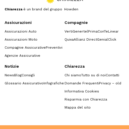
Chiarezza
è un brand del gruppo Howden
Assicurazioni
Compagnie
Assicurazioni Auto
Verti
Genertel
Prima
ConTe
Linear
Assicurazioni Moto
Quixa
Allianz Direct
GenialClick
Compagnie Assicurative
Preventivi
Agenzie Assicurative
Notizie
Chiarezza
News
Blog
Consigli
Chi siamo
Tutto su di noi
Contatti
Glossario Assicurativo
Infografiche
Domande Frequenti
Privacy – old
Informativa Cookies
Risparmia con Chiarezza
Mappa del sito