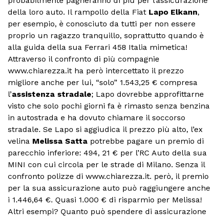
probabilmente pagheranno di più per l’assicurazione
della loro auto. Il rampollo della Fiat
Lapo Elkann
,
per esempio, è conosciuto da tutti per non essere
proprio un ragazzo tranquillo, soprattutto quando è
alla guida della sua Ferrari 458 Italia mimetica!
Attraverso il confronto di più compagnie
www.chiarezza.it ha però intercettato il prezzo
migliore anche per lui, “solo” 1.543,25 € compresa
l’
assistenza stradale
; Lapo dovrebbe approfittarne
visto che solo pochi giorni fa è rimasto senza benzina
in autostrada e ha dovuto chiamare il soccorso
stradale. Se Lapo si aggiudica il prezzo più alto, l’ex
velina
Melissa Satta
potrebbe pagare un premio di
parecchio inferiore: 494, 21 € per l’RC Auto della sua
MINI con cui circola per le strade di Milano. Senza il
confronto polizze di www.chiarezza.it. però, il premio
per la sua assicurazione auto può raggiungere anche
i 1.446,64 €. Quasi 1.000 € di risparmio per Melissa!
Altri esempi? Quanto può spendere di assicurazione