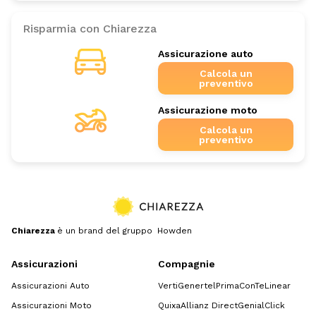
Risparmia con Chiarezza
Assicurazione auto
Calcola un
preventivo
Assicurazione moto
Calcola un
preventivo
Chiarezza
è un brand del gruppo Howden
Assicurazioni
Compagnie
Assicurazioni Auto
Verti
Genertel
Prima
ConTe
Linear
Assicurazioni Moto
Quixa
Allianz Direct
GenialClick