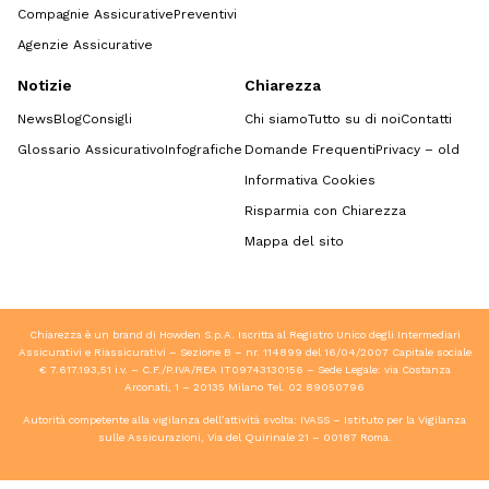
Compagnie Assicurative
Preventivi
Agenzie Assicurative
Notizie
Chiarezza
News
Blog
Consigli
Chi siamo
Tutto su di noi
Contatti
Glossario Assicurativo
Infografiche
Domande Frequenti
Privacy – old
Informativa Cookies
Risparmia con Chiarezza
Mappa del sito
Chiarezza è un brand di Howden S.p.A. Iscritta al Registro Unico degli Intermediari
Assicurativi e Riassicurativi – Sezione B – nr. 114899 del 16/04/2007 Capitale sociale
€ 7.617.193,51 i.v. – C.F./P.IVA/REA IT09743130156 – Sede Legale: via Costanza
Arconati, 1 – 20135 Milano Tel.
02 89050796
Autorità competente alla vigilanza dell’attività svolta: IVASS – Istituto per la Vigilanza
sulle Assicurazioni, Via del Quirinale 21 – 00187 Roma.