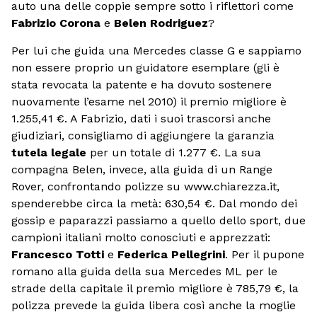
auto una delle coppie sempre sotto i riflettori come
Fabrizio Corona
e
Belen Rodriguez
?
Per lui che guida una Mercedes classe G e sappiamo
non essere proprio un guidatore esemplare (gli è
stata revocata la patente e ha dovuto sostenere
nuovamente l’esame nel 2010) il premio migliore è
1.255,41 €. A Fabrizio, dati i suoi trascorsi anche
giudiziari, consigliamo di aggiungere la garanzia
tutela legale
per un totale di 1.277 €. La sua
compagna Belen, invece, alla guida di un Range
Rover, confrontando polizze su www.chiarezza.it,
spenderebbe circa la metà: 630,54 €. Dal mondo dei
gossip e paparazzi passiamo a quello dello sport, due
campioni italiani molto conosciuti e apprezzati:
Francesco Totti
e
Federica Pellegrini
. Per il pupone
romano alla guida della sua Mercedes ML per le
strade della capitale il premio migliore è 785,79 €, la
polizza prevede la guida libera così anche la moglie