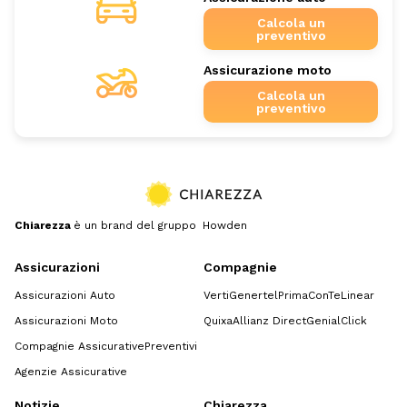
Calcola un
preventivo
Assicurazione moto
Calcola un
preventivo
Chiarezza
è un brand del gruppo Howden
Assicurazioni
Compagnie
Assicurazioni Auto
Verti
Genertel
Prima
ConTe
Linear
Assicurazioni Moto
Quixa
Allianz Direct
GenialClick
Compagnie Assicurative
Preventivi
Agenzie Assicurative
Notizie
Chiarezza