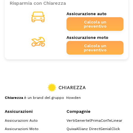
Risparmia con Chiarezza
Assicurazione auto
Calcola un
preventivo
Assicurazione moto
Calcola un
preventivo
Chiarezza
è un brand del gruppo Howden
Assicurazioni
Compagnie
Assicurazioni Auto
Verti
Genertel
Prima
ConTe
Linear
Assicurazioni Moto
Quixa
Allianz Direct
GenialClick