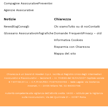
Compagnie Assicurative
Preventivi
Agenzie Assicurative
Notizie
Chiarezza
News
Blog
Consigli
Chi siamo
Tutto su di noi
Contatti
Glossario Assicurativo
Infografiche
Domande Frequenti
Privacy – old
Informativa Cookies
Risparmia con Chiarezza
Mappa del sito
Chiarezza è un brand di Howden S.p.A. Iscritta al Registro Unico degli Intermediari
Assicurativi e Riassicurativi – Sezione B – nr. 114899 del 16/04/2007 Capitale sociale
€ 7.617.193,51 i.v. – C.F./P.IVA/REA IT09743130156 – Sede Legale: via Costanza
Arconati, 1 – 20135 Milano Tel.
02 89050796
Autorità competente alla vigilanza dell’attività svolta: IVASS – Istituto per la Vigilanza
sulle Assicurazioni, Via del Quirinale 21 – 00187 Roma.