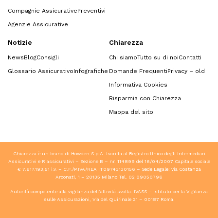
Compagnie Assicurative
Preventivi
Agenzie Assicurative
Notizie
Chiarezza
News
Blog
Consigli
Chi siamo
Tutto su di noi
Contatti
Glossario Assicurativo
Infografiche
Domande Frequenti
Privacy – old
Informativa Cookies
Risparmia con Chiarezza
Mappa del sito
Chiarezza è un brand di Howden S.p.A. Iscritta al Registro Unico degli Intermediari
Assicurativi e Riassicurativi – Sezione B – nr. 114899 del 16/04/2007 Capitale sociale
€ 7.617.193,51 i.v. – C.F./P.IVA/REA IT09743130156 – Sede Legale: via Costanza
Arconati, 1 – 20135 Milano Tel.
02 89050796
Autorità competente alla vigilanza dell’attività svolta: IVASS – Istituto per la Vigilanza
sulle Assicurazioni, Via del Quirinale 21 – 00187 Roma.