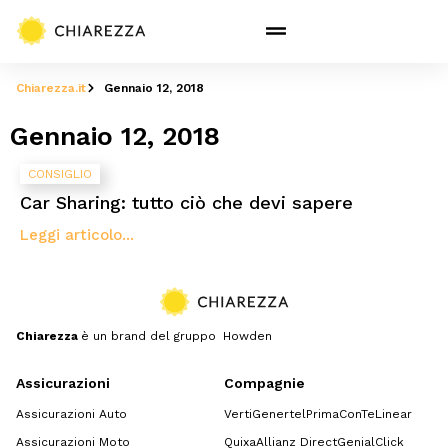
Chiarezza.it
Gennaio 12, 2018
Gennaio 12, 2018
CONSIGLIO
Car Sharing: tutto ciò che devi sapere
Leggi articolo...
Chiarezza
è un brand del gruppo Howden
Assicurazioni
Compagnie
Assicurazioni Auto
Verti
Genertel
Prima
ConTe
Linear
Assicurazioni Moto
Quixa
Allianz Direct
GenialClick