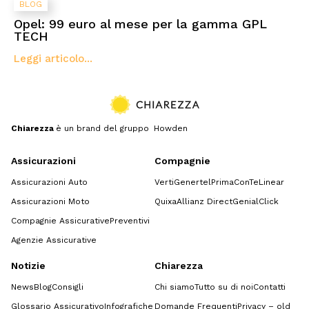
BLOG
Opel: 99 euro al mese per la gamma GPL
TECH
Leggi articolo...
Chiarezza
è un brand del gruppo Howden
Assicurazioni
Compagnie
Assicurazioni Auto
Verti
Genertel
Prima
ConTe
Linear
Assicurazioni Moto
Quixa
Allianz Direct
GenialClick
Compagnie Assicurative
Preventivi
Agenzie Assicurative
Notizie
Chiarezza
News
Blog
Consigli
Chi siamo
Tutto su di noi
Contatti
Glossario Assicurativo
Infografiche
Domande Frequenti
Privacy – old